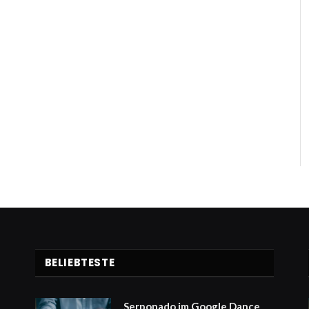
BELIEBTESTE
Serponado im Google Dance