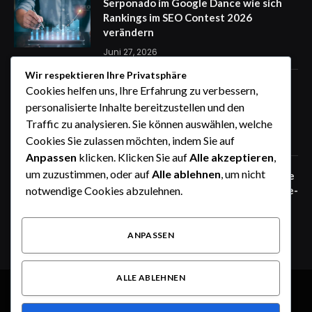
Serponado im Google Dance wie sich
Rankings im SEO Contest 2026
verändern
Juni 27, 2026
Wir respektieren Ihre Privatsphäre
Zaunfelder von WIŚNIOWSKI –
Cookies helfen uns, Ihre Erfahrung zu verbessern,
professionelle Lösungen für sichere
personalisierte Inhalte bereitzustellen und den
Unternehmensgelände
Traffic zu analysieren. Sie können auswählen, welche
Juni 25, 2026
Cookies Sie zulassen möchten, indem Sie auf
Anpassen
klicken. Klicken Sie auf
Alle akzeptieren
,
um zuzustimmen, oder auf
Alle ablehnen
, um nicht
Zaunfelder von WIŚNIOWSKI – robuste
Systemlösungen für moderne Industrie-
notwendige Cookies abzulehnen.
und Gewerbeareale
Juni 25, 2026
ANPASSEN
ALLE ABLEHNEN
© 2026 Alle Rechte vorbehalten.
Heute im Fokus