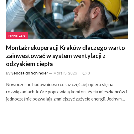
FINANZEN
Montaż rekuperacji Kraków dlaczego warto
zainwestować w system wentylacji z
odzyskiem ciepła
By
Sebastian Schindler
März 15, 2026
0
Nowoczesne budownictwo coraz częściej opiera się na
rozwiązaniach, które poprawiają komfort życia mieszkańców i
jednocześnie pozwalają zmniejszyć zużycie energii. Jednym…