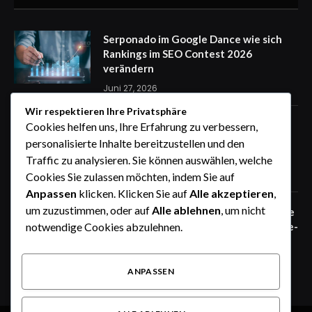
Serponado im Google Dance wie sich
Rankings im SEO Contest 2026
verändern
Juni 27, 2026
Wir respektieren Ihre Privatsphäre
Zaunfelder von WIŚNIOWSKI –
Cookies helfen uns, Ihre Erfahrung zu verbessern,
professionelle Lösungen für sichere
personalisierte Inhalte bereitzustellen und den
Unternehmensgelände
Traffic zu analysieren. Sie können auswählen, welche
Juni 25, 2026
Cookies Sie zulassen möchten, indem Sie auf
Anpassen
klicken. Klicken Sie auf
Alle akzeptieren
,
um zuzustimmen, oder auf
Alle ablehnen
, um nicht
Zaunfelder von WIŚNIOWSKI – robuste
Systemlösungen für moderne Industrie-
notwendige Cookies abzulehnen.
und Gewerbeareale
Juni 25, 2026
ANPASSEN