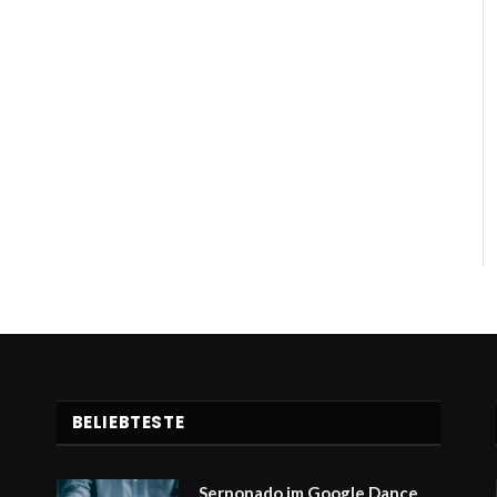
BELIEBTESTE
Serponado im Google Dance