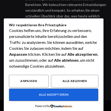
Bereichen. Wir beleuchten relevante Entwicklungen
verständlich und kompakt. So erhalten Sie einen
schnellen Überblick über das, was heute wirklich
wichtig ist.
Wir respektieren Ihre Privatsphäre
Cookies helfen uns, Ihre Erfahrung zu verbessern,
personalisierte Inhalte bereitzustellen und den
Traffic zu analysieren. Sie können auswählen, welche
Cookies Sie zulassen möchten, indem Sie auf
Anpassen
klicken. Klicken Sie auf
Alle akzeptieren
,
um zuzustimmen, oder auf
Alle ablehnen
, um nicht
notwendige Cookies abzulehnen.
ANPASSEN
ALLE ABLEHNEN
ALLE AKZEPTIEREN
Powered by
© 2026 Alle Rechte vorbehalten.
Heute im Fokus