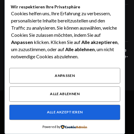
Wir respektieren Ihre Privatsphäre
Zaunfelder von WIŚNIOWSKI –
Cookies helfen uns, Ihre Erfahrung zu verbessern,
professionelle Lösungen für sichere
personalisierte Inhalte bereitzustellen und den
Unternehmensgelände
Traffic zu analysieren. Sie können auswählen, welche
Juni 25, 2026
Cookies Sie zulassen möchten, indem Sie auf
Anpassen
klicken. Klicken Sie auf
Alle akzeptieren
,
um zuzustimmen, oder auf
Alle ablehnen
, um nicht
Zaunfelder von WIŚNIOWSKI – robuste
Systemlösungen für moderne Industrie-
notwendige Cookies abzulehnen.
und Gewerbeareale
Juni 25, 2026
ANPASSEN
ALLE ABLEHNEN
© 2026 Alle Rechte vorbehalten.
Heute im Fokus
ALLE AKZEPTIEREN
Über uns
Kontakt
Haftungsausschluss
Haftung für Inhalte
Datenschutzerklärung
Impressum
Powered by