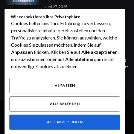
Juni 27, 2026
Wir respektieren Ihre Privatsphäre
Zaunfelder von WIŚNIOWSKI –
Cookies helfen uns, Ihre Erfahrung zu verbessern,
professionelle Lösungen für sichere
personalisierte Inhalte bereitzustellen und den
Unternehmensgelände
Traffic zu analysieren. Sie können auswählen, welche
Juni 25, 2026
Cookies Sie zulassen möchten, indem Sie auf
Anpassen
klicken. Klicken Sie auf
Alle akzeptieren
,
um zuzustimmen, oder auf
Alle ablehnen
, um nicht
Zaunfelder von WIŚNIOWSKI – robuste
notwendige Cookies abzulehnen.
Systemlösungen für moderne Industrie-
und Gewerbeareale
Juni 25, 2026
ANPASSEN
ALLE ABLEHNEN
© 2026 Alle Rechte vorbehalten.
Heute im Fokus
ALLE AKZEPTIEREN
Über uns
Kontakt
Haftungsausschluss