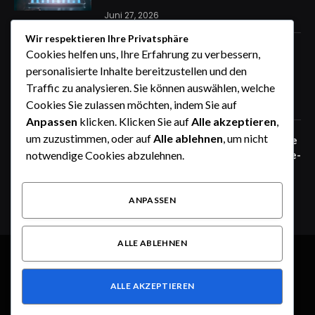
Juni 27, 2026
Wir respektieren Ihre Privatsphäre
Zaunfelder von WIŚNIOWSKI –
Cookies helfen uns, Ihre Erfahrung zu verbessern,
professionelle Lösungen für sichere
personalisierte Inhalte bereitzustellen und den
Unternehmensgelände
Traffic zu analysieren. Sie können auswählen, welche
Juni 25, 2026
Cookies Sie zulassen möchten, indem Sie auf
Anpassen
klicken. Klicken Sie auf
Alle akzeptieren
,
um zuzustimmen, oder auf
Alle ablehnen
, um nicht
Zaunfelder von WIŚNIOWSKI – robuste
Systemlösungen für moderne Industrie-
notwendige Cookies abzulehnen.
und Gewerbeareale
Juni 25, 2026
ANPASSEN
ALLE ABLEHNEN
© 2026 Alle Rechte vorbehalten.
Heute im Fokus
ALLE AKZEPTIEREN
Über uns
Kontakt
Haftungsausschluss