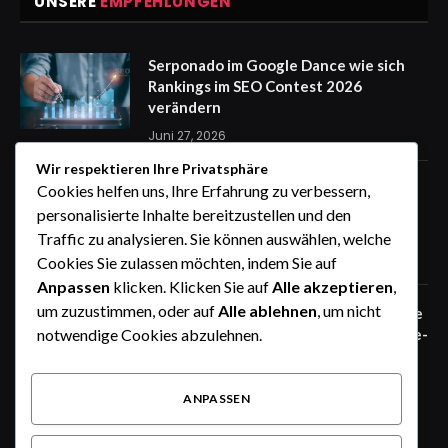
UNSERE
EMPFEHLUNGEN
Serponado im Google Dance wie sich
Rankings im SEO Contest 2026
verändern
Juni 27, 2026
Wir respektieren Ihre Privatsphäre
Zaunfelder von WIŚNIOWSKI –
Cookies helfen uns, Ihre Erfahrung zu verbessern,
professionelle Lösungen für sichere
personalisierte Inhalte bereitzustellen und den
Unternehmensgelände
Traffic zu analysieren. Sie können auswählen, welche
Juni 25, 2026
Cookies Sie zulassen möchten, indem Sie auf
Anpassen
klicken. Klicken Sie auf
Alle akzeptieren
,
um zuzustimmen, oder auf
Alle ablehnen
, um nicht
Zaunfelder von WIŚNIOWSKI – robuste
Systemlösungen für moderne Industrie-
notwendige Cookies abzulehnen.
und Gewerbeareale
Juni 25, 2026
ANPASSEN