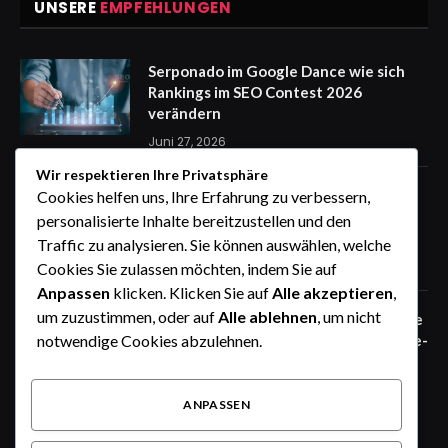
UNSERE
EMPFEHLUNGEN
Serponado im Google Dance wie sich
Rankings im SEO Contest 2026
verändern
Juni 27, 2026
Wir respektieren Ihre Privatsphäre
Zaunfelder von WIŚNIOWSKI –
Cookies helfen uns, Ihre Erfahrung zu verbessern,
professionelle Lösungen für sichere
personalisierte Inhalte bereitzustellen und den
Unternehmensgelände
Traffic zu analysieren. Sie können auswählen, welche
Juni 25, 2026
Cookies Sie zulassen möchten, indem Sie auf
Anpassen
klicken. Klicken Sie auf
Alle akzeptieren
,
um zuzustimmen, oder auf
Alle ablehnen
, um nicht
Zaunfelder von WIŚNIOWSKI – robuste
Systemlösungen für moderne Industrie-
notwendige Cookies abzulehnen.
und Gewerbeareale
Juni 25, 2026
ANPASSEN