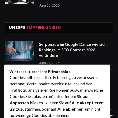
Juni 25, 2026
UNSERE
EMPFEHLUNGEN
Serponado im Google Dance wie sich
Rankings im SEO Contest 2026
verändern
Juni 27, 2026
Wir respektieren Ihre Privatsphäre
Zaunfelder von WIŚNIOWSKI –
Cookies helfen uns, Ihre Erfahrung zu verbessern,
professionelle Lösungen für sichere
personalisierte Inhalte bereitzustellen und den
Unternehmensgelände
Traffic zu analysieren. Sie können auswählen, welche
Juni 25, 2026
Cookies Sie zulassen möchten, indem Sie auf
Anpassen
klicken. Klicken Sie auf
Alle akzeptieren
,
um zuzustimmen, oder auf
Alle ablehnen
, um nicht
Zaunfelder von WIŚNIOWSKI – robuste
Systemlösungen für moderne Industrie-
notwendige Cookies abzulehnen.