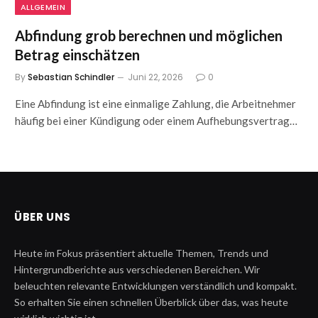
ALLGEMEIN
Abfindung grob berechnen und möglichen
Betrag einschätzen
By
Sebastian Schindler
Juni 22, 2026
0
Eine Abfindung ist eine einmalige Zahlung, die Arbeitnehmer
häufig bei einer Kündigung oder einem Aufhebungsvertrag…
ÜBER UNS
Heute im Fokus präsentiert aktuelle Themen, Trends und
Hintergrundberichte aus verschiedenen Bereichen. Wir
beleuchten relevante Entwicklungen verständlich und kompakt.
So erhalten Sie einen schnellen Überblick über das, was heute