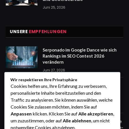
Juni 25, 2026
UNSERE
EMPFEHLUNGEN
Serponado im Google Dance wie sich
Rankings im SEO Contest 2026
verändern
Juni 27, 2026
Wir respektieren Ihre Privatsphäre
Zaunfelder von WIŚNIOWSKI –
Cookies helfen uns, Ihre Erfahrung zu verbessern,
professionelle Lösungen für sichere
personalisierte Inhalte bereitzustellen und den
Unternehmensgelände
Traffic zu analysieren. Sie können auswählen, welche
Juni 25, 2026
Cookies Sie zulassen möchten, indem Sie auf
Anpassen
klicken. Klicken Sie auf
Alle akzeptieren
,
um zuzustimmen, oder auf
Alle ablehnen
, um nicht
Zaunfelder von WIŚNIOWSKI – robuste
Systemlösungen für moderne Industrie-
notwendige Cookies abzulehnen.