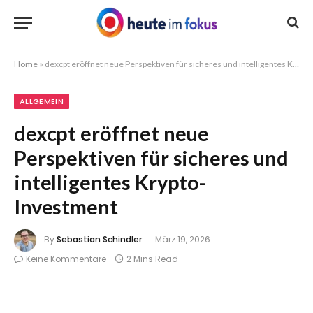
Home
»
dexcpt eröffnet neue Perspektiven für sicheres und intelligentes Krypto-Investment
ALLGEMEIN
dexcpt eröffnet neue
Perspektiven für sicheres und
intelligentes Krypto-
Investment
By
Sebastian Schindler
März 19, 2026
Keine Kommentare
2 Mins Read