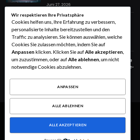
Juni 27, 2026
Wir respektieren Ihre Privatsphäre
Zaunfelder von WIŚNIOWSKI –
Cookies helfen uns, Ihre Erfahrung zu verbessern,
professionelle Lösungen für sichere
personalisierte Inhalte bereitzustellen und den
Unternehmensgelände
Traffic zu analysieren. Sie können auswählen, welche
Juni 25, 2026
Cookies Sie zulassen möchten, indem Sie auf
Anpassen
klicken. Klicken Sie auf
Alle akzeptieren
,
um zuzustimmen, oder auf
Alle ablehnen
, um nicht
Zaunfelder von WIŚNIOWSKI – robuste
Systemlösungen für moderne Industrie-
notwendige Cookies abzulehnen.
und Gewerbeareale
Juni 25, 2026
ANPASSEN
ALLE ABLEHNEN
© 2026 Alle Rechte vorbehalten.
Heute im Fokus
ALLE AKZEPTIEREN
Über uns
Kontakt
Haftungsausschluss
Haftung für Inhalte
Datenschutzerklärung
Impressum