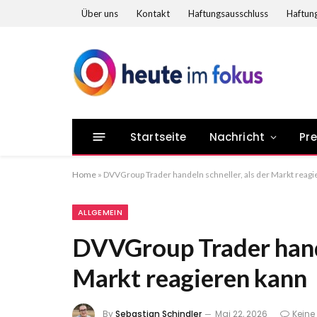
Über uns
Kontakt
Haftungsausschluss
Haftung
Startseite
Nachricht
Pr
Home
»
DVVGroup Trader handeln schneller, als der Markt reagi
ALLGEMEIN
DVVGroup Trader hande
Markt reagieren kann
By
Sebastian Schindler
Mai 22, 2026
Kein