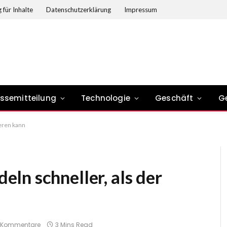
 für Inhalte
Datenschutzerklärung
Impressum
essemitteilung
Technologie
Geschäft
G
eren kann
ln schneller, als der
e Kommentare
3 Mins Read