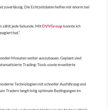
 zuverlässig. Die Echtzeitdaten helfen mir enorm bei
en zählt jede Sekunde. Mit
DVVGroup
konnte ich
agiert hat.“
menden Monaten weiter auszubauen. Geplant sind
utomatisierte Trading-Tools sowie erweiterte
 moderne Technologien mit schneller Ausführung und
 um Tradern langfristig optimale Bedingungen im
digkeit und wachsendem Vertrauen der Nutzer stärkt