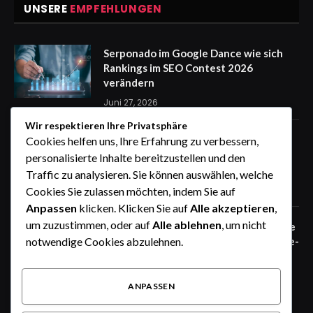
UNSERE
EMPFEHLUNGEN
Serponado im Google Dance wie sich
Rankings im SEO Contest 2026
verändern
Juni 27, 2026
Wir respektieren Ihre Privatsphäre
Zaunfelder von WIŚNIOWSKI –
Cookies helfen uns, Ihre Erfahrung zu verbessern,
professionelle Lösungen für sichere
personalisierte Inhalte bereitzustellen und den
Unternehmensgelände
Traffic zu analysieren. Sie können auswählen, welche
Juni 25, 2026
Cookies Sie zulassen möchten, indem Sie auf
Anpassen
klicken. Klicken Sie auf
Alle akzeptieren
,
um zuzustimmen, oder auf
Alle ablehnen
, um nicht
Zaunfelder von WIŚNIOWSKI – robuste
Systemlösungen für moderne Industrie-
notwendige Cookies abzulehnen.
und Gewerbeareale
Juni 25, 2026
ANPASSEN