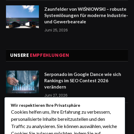
Zaunfelder von WIŚNIOWSKI – robuste
Systemlösungen für moderne Industrie-
und Gewerbeareale
Juni 25, 2026
UNSERE
EMPFEHLUNGEN
Serponado im Google Dance wie sich
Rankings im SEO Contest 2026
verändern
Juni 27, 2026
Wir respektieren Ihre Privatsphäre
Zaunfelder von WIŚNIOWSKI –
Cookies helfen uns, Ihre Erfahrung zu verbessern,
professionelle Lösungen für sichere
personalisierte Inhalte bereitzustellen und den
Unternehmensgelände
Traffic zu analysieren. Sie können auswählen, welche
Juni 25, 2026
Cookies Sie zulassen möchten, indem Sie auf