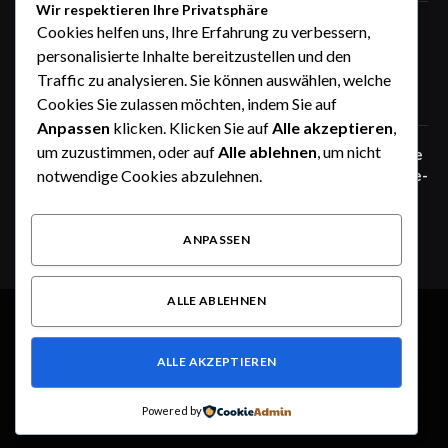
Wir respektieren Ihre Privatsphäre
Zaunfelder von WIŚNIOWSKI –
Cookies helfen uns, Ihre Erfahrung zu verbessern,
professionelle Lösungen für sichere
personalisierte Inhalte bereitzustellen und den
Unternehmensgelände
Traffic zu analysieren. Sie können auswählen, welche
Juni 25, 2026
Cookies Sie zulassen möchten, indem Sie auf
Anpassen
klicken. Klicken Sie auf
Alle akzeptieren
,
um zuzustimmen, oder auf
Alle ablehnen
, um nicht
Zaunfelder von WIŚNIOWSKI – robuste
Systemlösungen für moderne Industrie-
notwendige Cookies abzulehnen.
und Gewerbeareale
Juni 25, 2026
ANPASSEN
ALLE ABLEHNEN
© 2026 Alle Rechte vorbehalten.
Heute im Fokus
ALLE AKZEPTIEREN
Über uns
Kontakt
Haftungsausschluss
Haftung für Inhalte
Datenschutzerklärung
Impressum
Powered by