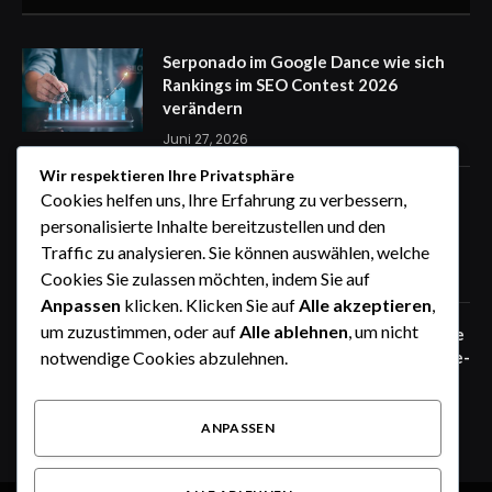
Serponado im Google Dance wie sich
Rankings im SEO Contest 2026
verändern
Juni 27, 2026
Wir respektieren Ihre Privatsphäre
Zaunfelder von WIŚNIOWSKI –
Cookies helfen uns, Ihre Erfahrung zu verbessern,
professionelle Lösungen für sichere
personalisierte Inhalte bereitzustellen und den
Unternehmensgelände
Traffic zu analysieren. Sie können auswählen, welche
Juni 25, 2026
Cookies Sie zulassen möchten, indem Sie auf
Anpassen
klicken. Klicken Sie auf
Alle akzeptieren
,
um zuzustimmen, oder auf
Alle ablehnen
, um nicht
Zaunfelder von WIŚNIOWSKI – robuste
Systemlösungen für moderne Industrie-
notwendige Cookies abzulehnen.
und Gewerbeareale
Juni 25, 2026
ANPASSEN