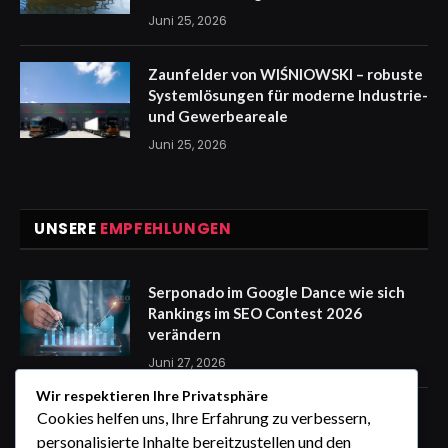
Juni 25, 2026
Zaunfelder von WIŚNIOWSKI – robuste
Systemlösungen für moderne Industrie-
und Gewerbeareale
Juni 25, 2026
UNSERE
EMPFEHLUNGEN
Serponado im Google Dance wie sich
Rankings im SEO Contest 2026
verändern
Juni 27, 2026
Wir respektieren Ihre Privatsphäre
Zaunfelder von WIŚNIOWSKI –
Cookies helfen uns, Ihre Erfahrung zu verbessern,
professionelle Lösungen für sichere
personalisierte Inhalte bereitzustellen und den