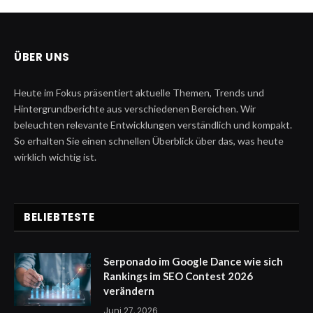
ÜBER UNS
Heute im Fokus präsentiert aktuelle Themen, Trends und
Hintergrundberichte aus verschiedenen Bereichen. Wir
beleuchten relevante Entwicklungen verständlich und kompakt.
So erhalten Sie einen schnellen Überblick über das, was heute
wirklich wichtig ist.
BELIEBTESTE
Serponado im Google Dance wie sich
Rankings im SEO Contest 2026
verändern
Juni 27, 2026