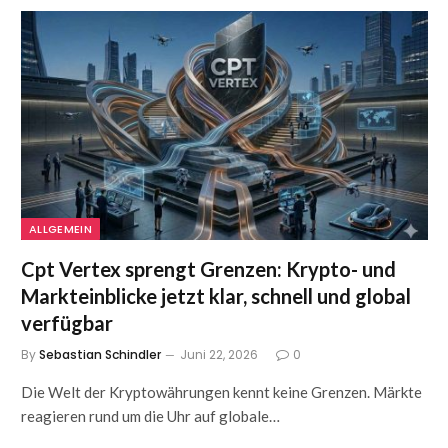
ALLGEMEIN
Cpt Vertex sprengt Grenzen: Krypto- und
Markteinblicke jetzt klar, schnell und global
verfügbar
By
Sebastian Schindler
Juni 22, 2026
0
Die Welt der Kryptowährungen kennt keine Grenzen. Märkte
reagieren rund um die Uhr auf globale…