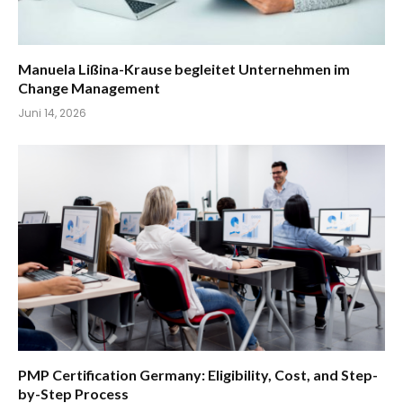
Manuela Lißina-Krause begleitet Unternehmen im
Change Management
Juni 14, 2026
PMP Certification Germany: Eligibility, Cost, and Step-
by-Step Process