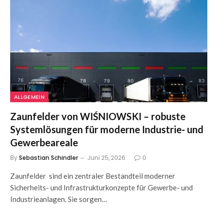
ALLGEMEIN
Zaunfelder von WIŚNIOWSKI – robuste
Systemlösungen für moderne Industrie- und
Gewerbeareale
By
Sebastian Schindler
Juni 25, 2026
0
Zaunfelder sind ein zentraler Bestandteil moderner
Sicherheits- und Infrastrukturkonzepte für Gewerbe- und
Industrieanlagen. Sie sorgen…