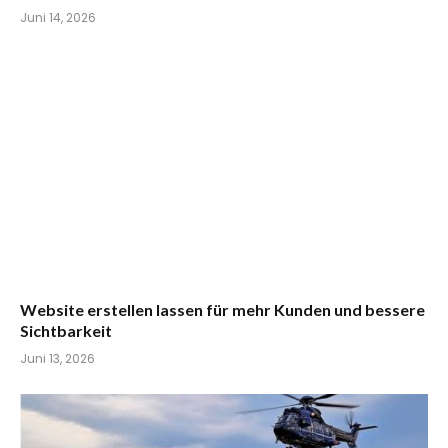
Juni 14, 2026
Website erstellen lassen für mehr Kunden und bessere
Sichtbarkeit
Juni 13, 2026