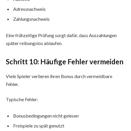
Adressnachweis
Zahlungsnachweis
Eine frühzeitige Prüfung sorgt dafür, dass Auszahlungen
später reibungslos ablaufen.
Schritt 10: Häufige Fehler vermeiden
Viele Spieler verlieren ihren Bonus durch vermeidbare
Fehler.
Typische Fehler:
Bonusbedingungen nicht gelesen
Freispiele zu spät genutzt