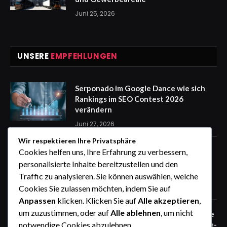
Juni 25, 2026
UNSERE
EMPFEHLUNGEN
Serponado im Google Dance wie sich
Rankings im SEO Contest 2026
verändern
Juni 27, 2026
Wir respektieren Ihre Privatsphäre
Zaunfelder von WIŚNIOWSKI –
Cookies helfen uns, Ihre Erfahrung zu verbessern,
professionelle Lösungen für sichere
personalisierte Inhalte bereitzustellen und den
Unternehmensgelände
Traffic zu analysieren. Sie können auswählen, welche
Juni 25, 2026
Cookies Sie zulassen möchten, indem Sie auf
Anpassen
klicken. Klicken Sie auf
Alle akzeptieren
,
um zuzustimmen, oder auf
Alle ablehnen
, um nicht
Zaunfelder von WIŚNIOWSKI – robuste
Systemlösungen für moderne Industrie-
notwendige Cookies abzulehnen.