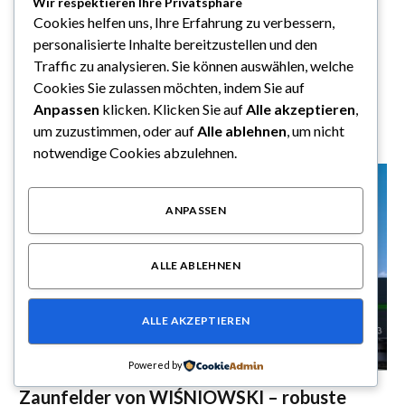
Wir respektieren Ihre Privatsphäre
professionelle Lösungen für sichere
Cookies helfen uns, Ihre Erfahrung zu verbessern,
Unternehmensgelände
personalisierte Inhalte bereitzustellen und den
By
Sebastian Schindler
Juni 25, 2026
0
Traffic zu analysieren. Sie können auswählen, welche
Cookies Sie zulassen möchten, indem Sie auf
Bedeutung moderner Zaunfelder für Industrie und Gewerbe
Anpassen
klicken. Klicken Sie auf
Alle akzeptieren
,
Zaunfelder spielen eine zentrale Rolle bei der modernen…
um zuzustimmen, oder auf
Alle ablehnen
, um nicht
notwendige Cookies abzulehnen.
ANPASSEN
ALLE ABLEHNEN
ALLE AKZEPTIEREN
ALLGEMEIN
Powered by
Zaunfelder von WIŚNIOWSKI – robuste