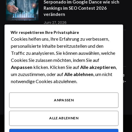
Serponado im Google Dance wie sich
Rankings im SEO Contest 2026
verändern
Juni 27, 2026
Wir respektieren Ihre Privatsphäre
Zaunfelder von WIŚNIOWSKI –
Cookies helfen uns, Ihre Erfahrung zu verbessern,
professionelle Lösungen für sichere
personalisierte Inhalte bereitzustellen und den
Unternehmensgelände
Traffic zu analysieren. Sie können auswählen, welche
Juni 25, 2026
Cookies Sie zulassen möchten, indem Sie auf
Anpassen
klicken. Klicken Sie auf
Alle akzeptieren
,
um zuzustimmen, oder auf
Alle ablehnen
, um nicht
Zaunfelder von WIŚNIOWSKI – robuste
Systemlösungen für moderne Industrie-
notwendige Cookies abzulehnen.
und Gewerbeareale
Juni 25, 2026
ANPASSEN
ALLE ABLEHNEN
© 2026 Alle Rechte vorbehalten.
Heute im Fokus