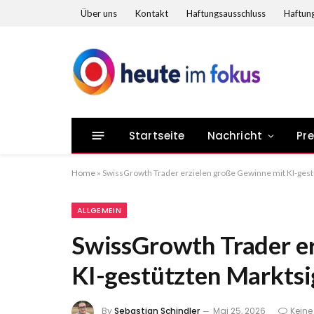
Über uns
Kontakt
Haftungsausschluss
Haftung
Startseite
Nachricht
Pr
Home
»
SwissGrowth Trader erzielen große Gewinne mit KI-gest
ALLGEMEIN
SwissGrowth Trader e
KI-gestützten Marktsi
By
Sebastian Schindler
Mai 25, 2026
Kein