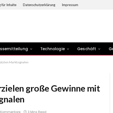
 für Inhalte
Datenschutzerklärung
Impressum
essemitteilung
Technologie
Geschäft
G
ützten Marktsignalen
rzielen große Gewinne mit
gnalen
e Kommentare
3 Mins Read