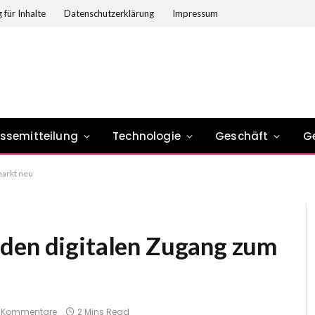
 für Inhalte
Datenschutzerklärung
Impressum
essemitteilung
Technologie
Geschäft
G
markt neu
den digitalen Zugang zum
e Kommentare
2 Mins Read