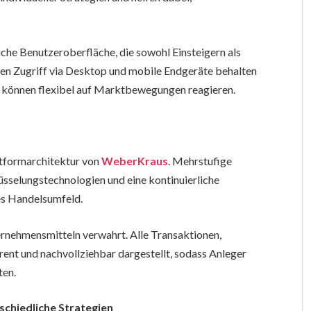
iche Benutzeroberfläche, die sowohl Einsteigern als
den Zugriff via Desktop und mobile Endgeräte behalten
nd können flexibel auf Marktbewegungen reagieren.
attformarchitektur von
WeberKraus
. Mehrstufige
sselungstechnologien und eine kontinuierliche
es Handelsumfeld.
rnehmensmitteln verwahrt. Alle Transaktionen,
nt und nachvollziehbar dargestellt, sodass Anleger
ten.
schiedliche Strategien