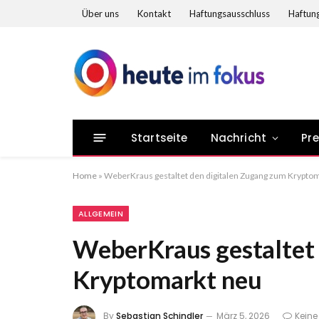
Über uns
Kontakt
Haftungsausschluss
Haftung
Startseite
Nachricht
Pr
Home
»
WeberKraus gestaltet den digitalen Zugang zum Krypto
ALLGEMEIN
WeberKraus gestaltet 
Kryptomarkt neu
By
Sebastian Schindler
März 5, 2026
Kein