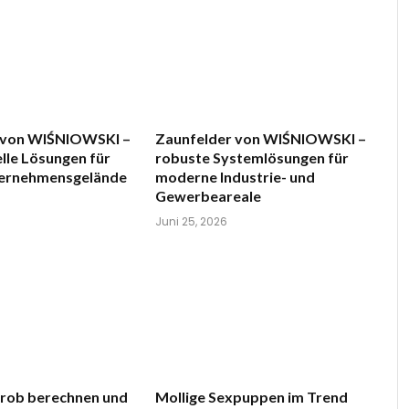
 von WIŚNIOWSKI –
Zaunfelder von WIŚNIOWSKI –
lle Lösungen für
robuste Systemlösungen für
ternehmensgelände
moderne Industrie- und
Gewerbeareale
Juni 25, 2026
grob berechnen und
Mollige Sexpuppen im Trend