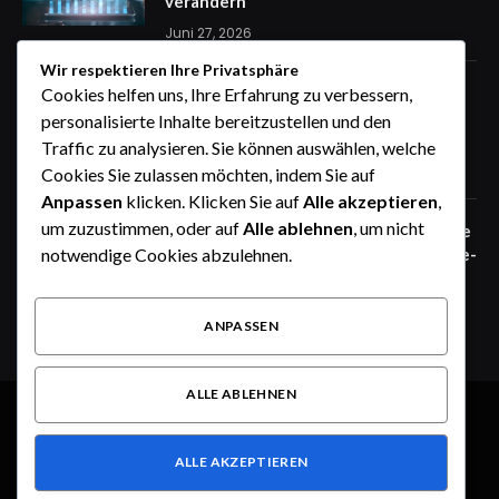
verändern
Juni 27, 2026
Wir respektieren Ihre Privatsphäre
Zaunfelder von WIŚNIOWSKI –
Cookies helfen uns, Ihre Erfahrung zu verbessern,
professionelle Lösungen für sichere
personalisierte Inhalte bereitzustellen und den
Unternehmensgelände
Traffic zu analysieren. Sie können auswählen, welche
Juni 25, 2026
Cookies Sie zulassen möchten, indem Sie auf
Anpassen
klicken. Klicken Sie auf
Alle akzeptieren
,
um zuzustimmen, oder auf
Alle ablehnen
, um nicht
Zaunfelder von WIŚNIOWSKI – robuste
Systemlösungen für moderne Industrie-
notwendige Cookies abzulehnen.
und Gewerbeareale
Juni 25, 2026
ANPASSEN
ALLE ABLEHNEN
© 2026 Alle Rechte vorbehalten.
Heute im Fokus
ALLE AKZEPTIEREN
Über uns
Kontakt
Haftungsausschluss