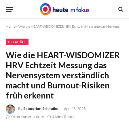
Home
»
Wie die HEART-WISDOMIZER HRV Echtzeit Messung das Nervensystem verständlich macht und Burnout-Risiken früh erkennt
GESCHÄFT
Wie die HEART-WISDOMIZER
HRV Echtzeit Messung das
Nervensystem verständlich
macht und Burnout-Risiken
früh erkennt
By
Sebastian Schindler
April 16, 2026
Keine Kommentare
4 Mins Read