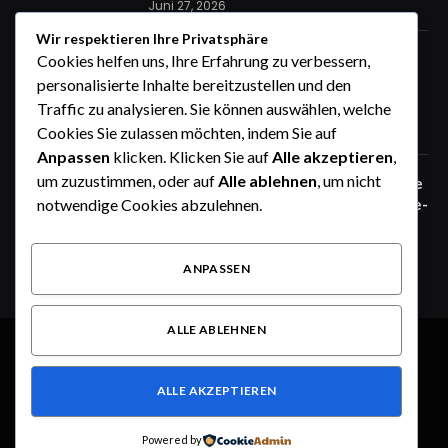
Juni 27, 2026
Wir respektieren Ihre Privatsphäre
Zaunfelder von WIŚNIOWSKI –
Cookies helfen uns, Ihre Erfahrung zu verbessern,
professionelle Lösungen für sichere
personalisierte Inhalte bereitzustellen und den
Unternehmensgelände
Traffic zu analysieren. Sie können auswählen, welche
Juni 25, 2026
Cookies Sie zulassen möchten, indem Sie auf
Anpassen
klicken. Klicken Sie auf
Alle akzeptieren
,
um zuzustimmen, oder auf
Alle ablehnen
, um nicht
Zaunfelder von WIŚNIOWSKI – robuste
Systemlösungen für moderne Industrie-
notwendige Cookies abzulehnen.
und Gewerbeareale
Juni 25, 2026
ANPASSEN
ALLE ABLEHNEN
© 2026 Alle Rechte vorbehalten.
Heute im Fokus
ALLE AKZEPTIEREN
Über uns
Kontakt
Haftungsausschluss
Haftung für Inhalte
Datenschutzerklärung
Impressum
Powered by